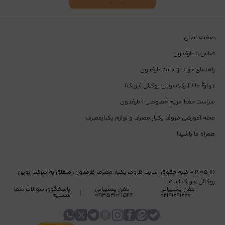
ظروف آلومینیومی
ظروف کریستالی و تلقی
صفحه اصلی
ظروف ماکروفری و ماکروویوی
تماس با ظرفدون
در ادامه، ویژگی‌های هر دسته به زبان ساده توضیح داده شده است.
راهنمای خرید از سایت ظرفدون
دربارۀ ما (شرکت نوین روکش آیریک)
سیاست حفظ حریم خصوصی | ظرفدون
ظرف گیاهی یگبارمصرف؛ انتخاب سالم‌تر و
مجله آموزشی ظروف یکبار مصرف و لوازم یکبارمصرف
دوستدار طبیعت
همراه ما باشید!
این ظروف از نشاسته، نیشکر و مواد طبیعی ساخته شده‌اند و برای غذاهای
داغ و سرد مناسب هستند.
©
۱۴۰۵
-
کلیه حقوق، سایت ظروف یکبار مصرف ظرفدون، متعلق به شرکت نوین
در وبلاگ ظرفدون توضیح داده شده:
روکش آیریک است.
تلفن پشتیبانی
تلفن پشتیبانی
پاسخگوی سوالات شما
۰۲۱۹۱۶۹۱۶۶۰
۰۹۳۵۳۱۰۹۵۴۴
هستیم
چگونه ظرف گیاهی اصل را تشخیص دهیم
چه زمانی استفاده از ظرف گیاهی بهتر است