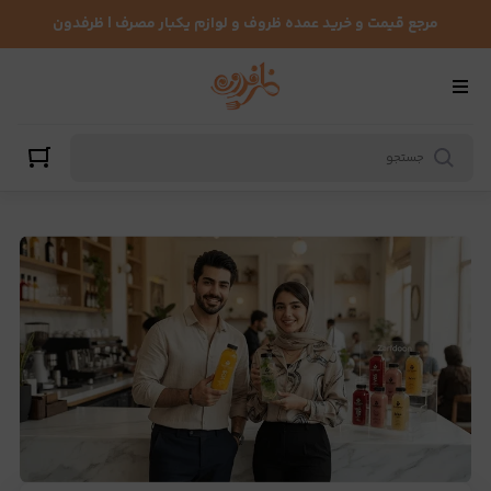
مرجع قیمت و خرید عمده ظروف و لوازم یکبار مصرف | ظرفدون