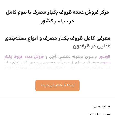
مرکز فروش عمده ظروف یکبار مصرف با تنوع کامل
در سراسر کشور
معرفی کامل ظروف یکبار مصرف و انواع بسته‌بندی
غذایی در ظرفدون
ظرفدون
به‌عنوان مجموعه تخصصی تأمین و
فروش عمده ظروف یکبار
مصرف
، طیف گسترده‌ای از محصولات بسته‌بندی و سرو غذا را برای تمام
کسب‌وکارهای غذایی، سازمانی و خانگی ارائه می‌کند. این مجموعه با تنوع
گسترده، قیمت رقابتی، کیفیت کنترل‌شده و ارسال سریع، مسیر خرید را برای
رستوران‌ها
،
کترینگ‌ها
،
فست‌فودها
،
قنادی‌ها
، هتل‌ها، کافه‌ها،
فروشگاه‌های عمده‌فروشی و مصرف‌کنندگان خرد ساده‌تر کرده است.
ارتباط با پشتیبانی در بله
تمام محصولات ارائه‌شده در ظرفدون از مواد اولیه استاندارد و بهداشتی
تولید می‌شوند و برای بسته‌بندی انواع غذاهای گرم، سرد، سس‌دار،
خورشتی، نوشیدنی، دسر و سالاد قابل استفاده هستند.
صفحه اصلی
تماس با ظرفدون