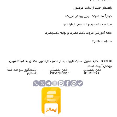
راهنمای خرید از سایت ظرفدون
استانداردهای کیفیت و ایمنی ظروف یکبار مصرف
دربارۀ ما (شرکت نوین روکش آیریک)
استفاده از
سیاست حفظ حریم خصوصی | ظرفدون
ظروف یکبار مصرف استاندارد
نقش مهمی در حفظ سلامت
مصرف‌کننده، کیفیت غذا و بهبود تجربه مشتری دارد.
مجله آموزشی ظروف یکبار مصرف و لوازم یکبارمصرف
ویژگی‌های کلیدی کیفیت
همراه ما باشید!
● طراحی کاربردی و بادوام
● تولید با مواد اولیه درجه یک
©
۱۴۰۵
-
کلیه حقوق، سایت ظروف یکبار مصرف ظرفدون، متعلق به شرکت نوین
روکش آیریک است.
تلفن پشتیبانی
تلفن پشتیبانی
پاسخگوی سوالات شما
●
فاقد مواد مضر
(BPA Free)
۰۲۱۹۱۶۹۱۶۶۰
۰۹۳۵۳۱۰۹۵۴۴
هستیم
● مناسب تماس مستقیم با غذا
● مقاومت دمایی بر اساس نوع محصول
مزایای رعایت استاندارد
ظروف استاندارد باعث حفظ طعم واقعی غذا، جلوگیری از نشتی، بهداشت