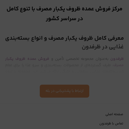
مرکز فروش عمده ظروف یکبار مصرف با تنوع کامل
در سراسر کشور
معرفی کامل ظروف یکبار مصرف و انواع بسته‌بندی
غذایی در ظرفدون
ظرفدون
به‌عنوان مجموعه تخصصی تأمین و
فروش عمده ظروف یکبار
مصرف
، طیف گسترده‌ای از محصولات بسته‌بندی و سرو غذا را برای تمام
کسب‌وکارهای غذایی، سازمانی و خانگی ارائه می‌کند. این مجموعه با تنوع
گسترده، قیمت رقابتی، کیفیت کنترل‌شده و ارسال سریع، مسیر خرید را برای
رستوران‌ها
،
کترینگ‌ها
،
فست‌فودها
،
قنادی‌ها
، هتل‌ها، کافه‌ها،
فروشگاه‌های عمده‌فروشی و مصرف‌کنندگان خرد ساده‌تر کرده است.
ارتباط با پشتیبانی در بله
تمام محصولات ارائه‌شده در ظرفدون از مواد اولیه استاندارد و بهداشتی
تولید می‌شوند و برای بسته‌بندی انواع غذاهای گرم، سرد، سس‌دار،
خورشتی، نوشیدنی، دسر و سالاد قابل استفاده هستند.
صفحه اصلی
تماس با ظرفدون