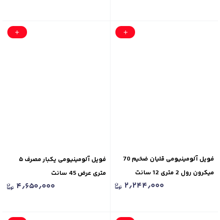
فویل آلومینیومی قلیان ضخیم 70
فویل آلومینیومی یکبار مصرف ۵
میکرون رول 2 متری 12 سانت
متری عرض 45 سانت
۲٫۲۴۴٫۰۰۰
۴٫۶۵۰٫۰۰۰