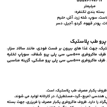
۳۱۷×۴۲۰×۵۵۵
میلیمتر
بسته بندی تکنفره:
ست، سوپ، شله زرد، آش، حلیم
جات، پودر قهوه، گردو، آجیل، دسر
یک، جهت غذا های بیرون بر فست فودی، مانند سالاد سزار،
ظرف ماکروفری
۵۰۰سی سی پلی پرو
شفاف، سوپاپ تخلیه
 ظرف ماکروفری
۵۰۰سی سی پلی پرو
مشکی، گزینه مناسبی
د ظروف‌ یکبار مصرف طب پلاستیک، است.
ال هندسی (مربع-گرد-مستطیل)، در کارخانه تولید می شوند.
یت تحمل دما بین ۵- الی ۱۲۰+ درجه سانتیگراد را دارد. ظروف ماکروفری یکبار مصرف یا فریزری، جهت بسته