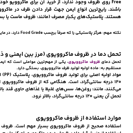
هستند. پلاستیک‌های یکبار مصرف (مانند: ظروف ماست یا بستن
نکته مهم: هرگز پلاستیکی را که صرفاً برچسب Food Grade دارد، در مایکروویو قرار ندهید؛ مگر اینکه برچسب Microwave Safe داشته باشد.
تحمل دما در ظروف ماکروویوی (مرز بین ایمنی و 
تحمل دمای
ظروف ماکروویوی
، یکی از مهم‌ترین عواملی است که ایم
مستقیم به: ماده اولیه تولید ظرف ماکروویوی، بستگی دارد.
۱۲۰ درجه سانتی‌گراد، است. هنگامی که از ظروف ماکروویوی ا
می‌کنند، مانند: روغن‌ها، سس‌های غلیظ یا غذاهای حاوی قند بالا
تحمل آن یعنی ۱۲۰ درجه سانتی‌گراد، بالاتر نرود.
موارد استفاده از ظروف ماکروویوی
استفاده صحیح از ظروف ماکروویوی بسیار مهم است. ظروف ماکر