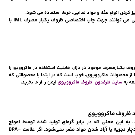
ردن انواع غذا، و مواد غذایی، خرما، استفاده می شود.
کترینگ ها، فست فود ها، تولید کنندگان خرما و‌ مواد غذایی می توانند جهت چاپ اختصاصی ظروف یکبار مصرف IML با
روف یکبارمصرف موجود در بازار، قابلیت استفاده در ماکروویو را
ا از محصولات ماکروویوی، خوب است که در ابتدا با محصولاتی که
جعه به
سایت ظرفدون
،
ظروف ماکروویوی
ایمن را از ما بخرید.
د، به این معنی که در برابر گرمای تولید شده توسط امواج
الکترومغناطیسی مقاوم هستند و ساختار شیمیایی آن‌ها دچار تجزیه یا آزاد شدن مواد مضر نمی‌شود. اگر علامت BPA-