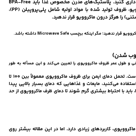
Free روی ظروف وجود ندارد، از خرید آن برای ماکروویو خودداری کنید. پلاستیک‌های مدرن مخصوص غذا باید BPA-Free
باشند. رایج‌ترین انواع ایمن جهت قرار دادن ظرف در ماکروویو، ظروف تولید شده با مواد اولیه شامل پلی‌پروپیلن (PP)،
ی) را هرگز درون ماکروویو قرار ندهید.
ذوب شدن)
نی و طول عمر ظروف ماکروویوی را تعیین می‌کند و این مسأله به طور
مواد اولیه اصلی برای تولید ظروف ماکروویوی، پلاستیک (PP) است. تحمل دمای ایمن برای ظروف ماکروویوی معمولاً بین ۱۰۰ تا
ستفاده می‌کنید، مایعات و غذاهایی که دمای بسیار بالایی پیدا
، باید با احتیاط بیشتری گرم شوند تا دمای ظرف ماکروویوی از حد
وویوی، کاربردهای زیادی دارد. اما در این مقاله بیشتر روی