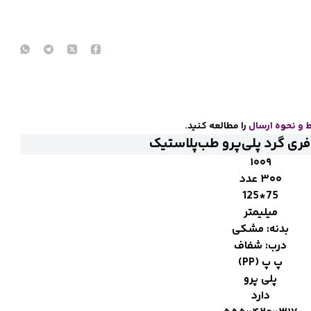
 و نحوه ارسال
را مطالعه کنید
.
ری گرد پلی‌پرو طب‌پلاستیک
۱۰۰۹
۳۰۰ عدد
75*125
میلیمتر
بدنه: مشکی
درب: شفاف
پ پ (PP)
پلی پرو
دارد