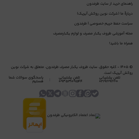
راهنمای خرید از سایت ظرفدون
استانداردهای کیفیت و ایمنی ظروف یکبار مصرف
دربارۀ ما (شرکت نوین روکش آیریک)
استفاده از
سیاست حفظ حریم خصوصی | ظرفدون
ظروف یکبار مصرف استاندارد
نقش مهمی در حفظ سلامت
مصرف‌کننده، کیفیت غذا و بهبود تجربه مشتری دارد.
مجله آموزشی ظروف یکبار مصرف و لوازم یکبارمصرف
ویژگی‌های کلیدی کیفیت
همراه ما باشید!
● طراحی کاربردی و بادوام
● تولید با مواد اولیه درجه یک
©
۱۴۰۵
-
کلیه حقوق، سایت ظروف یکبار مصرف ظرفدون، متعلق به شرکت نوین
روکش آیریک است.
تلفن پشتیبانی
تلفن پشتیبانی
پاسخگوی سوالات شما
●
فاقد مواد مضر
(BPA Free)
۰۲۱۹۱۶۹۱۶۶۰
۰۹۳۵۳۱۰۹۵۴۴
هستیم
● مناسب تماس مستقیم با غذا
● مقاومت دمایی بر اساس نوع محصول
مزایای رعایت استاندارد
ظروف استاندارد باعث حفظ طعم واقعی غذا، جلوگیری از نشتی، بهداشت
کامل بسته‌بندی و ارائه ظاهری حرفه‌ای در زمان ارسال و سرو می‌شوند.