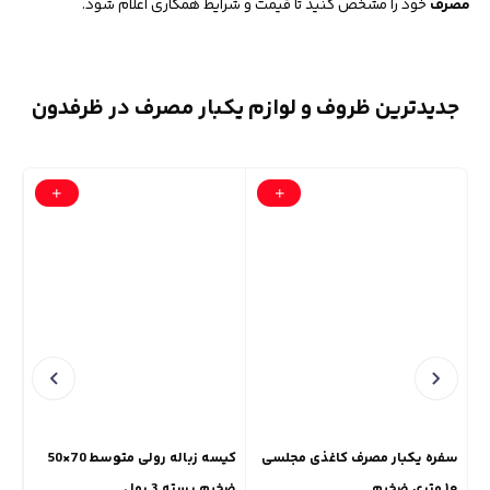
مصرف
خود را مشخص کنید تا قیمت و شرایط همکاری اعلام شود.
جدیدترین ظروف و لوازم یکبار مصرف در ظرفدون
سفره یکبار مصرف کاغذی مجلسی
کیسه زباله رولی متوسط 70×50
کیس
۱۰ متری ضخیم
ضخیم بسته 3 رول
90×65 ضخیم بسته 3 رو